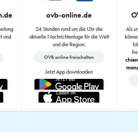
n.de
ovb-online.de
O
zeitung
24 Stunden rund um die Uhr die
Als u
t und
aktuelle Nachrichtenlage für die Welt
können
und die Region.
fo
fr
OVB online freischalten
chie
mang
Jetzt App downloaden