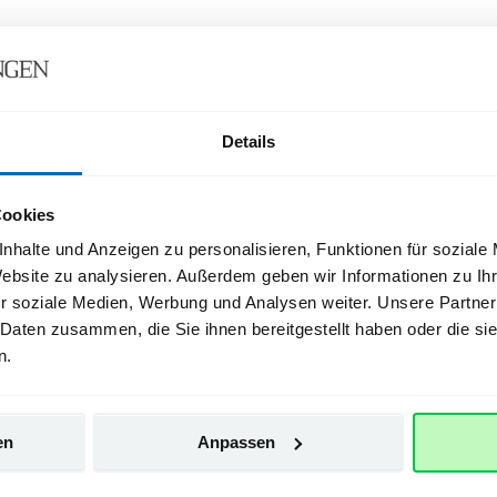
Die 24er-Newsportale
nen Klick schneller – in Ihrem OVB Print- oder OVB ePaper-Abo i
Details
Cookies
nhalte und Anzeigen zu personalisieren, Funktionen für soziale
chiemgau24 freischalten
Website zu analysieren. Außerdem geben wir Informationen zu I
r soziale Medien, Werbung und Analysen weiter. Unsere Partner
 Daten zusammen, die Sie ihnen bereitgestellt haben oder die s
n.
en
Anpassen