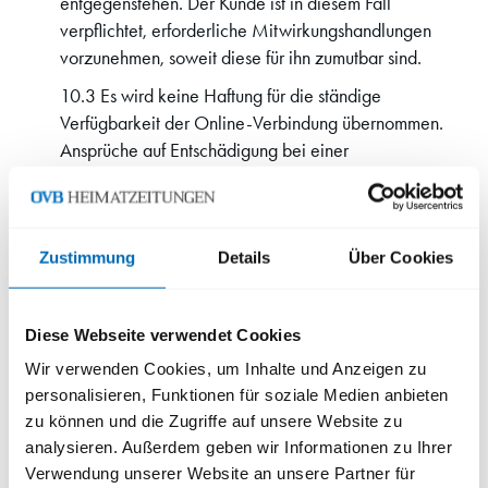
entgegenstehen. Der Kunde ist in diesem Fall
verpflichtet, erforderliche Mitwirkungshandlungen
vorzunehmen, soweit diese für ihn zumutbar sind.
10.3 Es wird keine Haftung für die ständige
Verfügbarkeit der Online-Verbindung übernommen.
Ansprüche auf Entschädigung bei einer
Betriebsunterbrechung bzw. bei einem Systemausfall
können nicht geltend gemacht werden. In allen
anderen Fällen ist die Haftung des Verlages auf den
Wert der nicht abrufbaren Ausgabe, basierend auf dem
Zustimmung
Details
Über Cookies
für das reguläre E-Paper-Abonnement geltenden
monatlichen Bezugspreis, beschränkt.
Diese Webseite verwendet Cookies
Urheberrechte, Nutzungsrechte an E-Paper-
Wir verwenden Cookies, um Inhalte und Anzeigen zu
Produkten
personalisieren, Funktionen für soziale Medien anbieten
11.1 Der Verlag erlaubt die Nutzung des E-Paper und
zu können und die Zugriffe auf unsere Website zu
analysieren. Außerdem geben wir Informationen zu Ihrer
anderer im Rahmen eines kostenpflichtigen Angebots
Verwendung unserer Website an unsere Partner für
bereitgestellter digitaler Inhalte ausschließlich dem