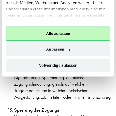
soziale Medien, Werbung und Analysen weiter. Unsere
persönlich registrierten Kunden zu eigenen Zwecken.
Partner führen diese Informationen möglicherweise mit
Eine Weitergabe an Dritte ist untersagt, unabhängig
weiteren Daten zusammen, die Sie ihnen bereitgestellt
von Zweck und Art der Weitergabe. Der Kunde hat das
haben oder die sie im Rahmen Ihrer Nutzung der Dienste
Recht, die vom Abonnement umfassten erworbenen
gesammelt haben.
Ausgaben zum persönlichen Gebrauch auf dem
Alle zulassen
Bildschirm aufzurufen und im Rahmen der im Portal
gegebenen Möglichkeiten herunterzuladen.
Anpassen
11.2 Eine darüberhinausgehende Nutzung bzw.
Verwertung der urheberrechtlich geschützten Inhalte
(z.B. Zeitungstexte, Abbildungen, Anzeigen),
Notwendige zulassen
insbesondere durch Vervielfältigung, Verbreitung,
Digitalisierung, Speicherung, öffentliche
Zugänglichmachung, gleich, auf welchem
Trägermedium und in welcher technischen
Ausgestaltung, z.B. in Inter- oder Intranet, ist unzulässig.
Sperrung des Zugangs