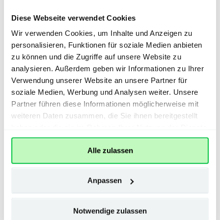
Diese Webseite verwendet Cookies
Wir verwenden Cookies, um Inhalte und Anzeigen zu
personalisieren, Funktionen für soziale Medien anbieten
zu können und die Zugriffe auf unsere Website zu
analysieren. Außerdem geben wir Informationen zu Ihrer
Kostenlose Magazine
Verwendung unserer Website an unsere Partner für
soziale Medien, Werbung und Analysen weiter. Unsere
Ihr exklusiver ePaper-Vorteil:
Zusätzlich zu Ihrer
Partner führen diese Informationen möglicherweise mit
Heimatzeitung finden Sie jede Woche ein neues digitales
weiteren Daten zusammen, die Sie ihnen bereitgestellt
Magazin direkt in Ihrer ePaper-App oder unter www.ovb-
heimatzeitungen.de. Freuen Sie sich auf hochwertige
haben oder die sie im Rahmen Ihrer Nutzung der Dienste
Zeitschriften verschiedener Kategorien mit spannenden
gesammelt haben.
Inhalten im wöchentlichen Wechsel.
Alle zulassen
Anpassen
Notwendige zulassen