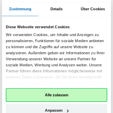
Zustimmung
Details
Über Cookies
Diese Webseite verwendet Cookies
Wir verwenden Cookies, um Inhalte und Anzeigen zu
personalisieren, Funktionen für soziale Medien anbieten
zu können und die Zugriffe auf unsere Website zu
analysieren. Außerdem geben wir Informationen zu Ihrer
Verwendung unserer Website an unsere Partner für
soziale Medien, Werbung und Analysen weiter. Unsere
Partner führen diese Informationen möglicherweise mit
Kostenlose Magazine
weiteren Daten zusammen, die Sie ihnen bereitgestellt
haben oder die sie im Rahmen Ihrer Nutzung der Dienste
Ihr exklusiver ePaper-Vorteil:
Zusätzlich zu Ihrer
gesammelt haben.
Heimatzeitung finden Sie jede Woche ein neues digitales
Alle zulassen
Magazin direkt in Ihrer ePaper-App oder unter www.ovb-
heimatzeitungen.de. Freuen Sie sich auf hochwertige
Zeitschriften verschiedener Kategorien mit spannenden
Anpassen
Inhalten im wöchentlichen Wechsel.