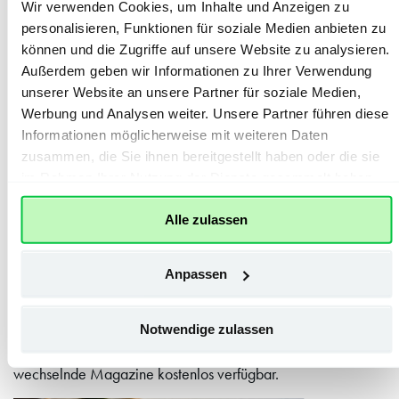
Wir verwenden Cookies, um Inhalte und Anzeigen zu
personalisieren, Funktionen für soziale Medien anbieten zu
können und die Zugriffe auf unsere Website zu analysieren.
Außerdem geben wir Informationen zu Ihrer Verwendung
unserer Website an unsere Partner für soziale Medien,
Werbung und Analysen weiter. Unsere Partner führen diese
Informationen möglicherweise mit weiteren Daten
zusammen, die Sie ihnen bereitgestellt haben oder die sie
im Rahmen Ihrer Nutzung der Dienste gesammelt haben.
Alle zulassen
ePaper – die digitale Zeitung
Anpassen
Das ePaper bietet eine digitale Darstellung Ihrer
Heimatzeitung, individuelle Anpassungsmöglichkeiten für das
Notwendige zulassen
Lesevergnügen und die Option, Artikel und Anzeigen einfach
zu teilen oder herunterzuladen. Zusätzlich sind wöchentlich
wechselnde Magazine kostenlos verfügbar.